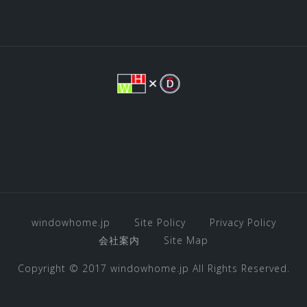
a
te
ン
gr
r
a
e
m
st
windowhome.jp
Site Policy
Privacy Policy
会社案内
Site Map
Copyright © 2017 windowhome.jp All Rights Reserved.