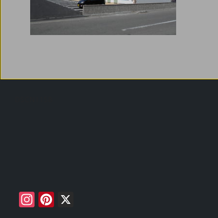
投
DSCN1158
稿
ナ
ビ
ゲ
ー
In
Pi
X
シ
st
n
ョ