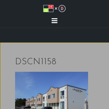
コ
ン
テ
ン
ツ
へ
ス
キ
ッ
プ
DSCN1158